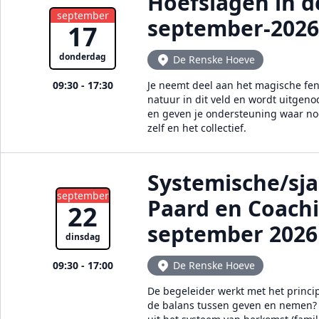
Hoefslagen in d
september
september-2026
17
donderdag
De Renske Hoeve
09:30 - 17:30
Je neemt deel aan het magische feno
natuur in dit veld en wordt uitgen
en geven je ondersteuning waar nodi
zelf en het collectief.
Systemische/sj
september
Paard en Coach
22
september 2026
dinsdag
09:30 - 17:00
De Renske Hoeve
De begeleider werkt met het princi
de balans tussen geven en nemen? E