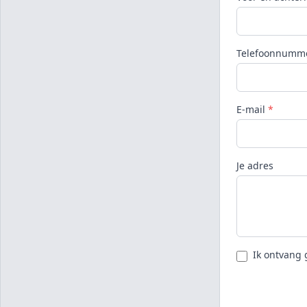
Telefoonnumm
E-mail
*
Je adres
Ik ontvang 