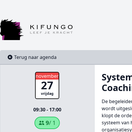
Terug naar agenda
System
november
27
Coachi
vrijdag
De begeleider
wordt uitges
09:30 - 17:00
klopt de orde
9
/ 1
systeem van h
organisaties