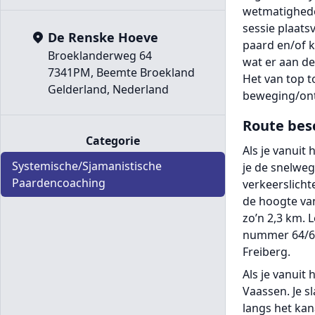
wetmatigheden
sessie plaats
De Renske Hoeve
paard en/of k
Broeklanderweg 64
wat er aan de
7341PM, Beemte Broekland
Het van top t
Gelderland, Nederland
beweging/ont
Route bes
Categorie
Als je vanuit
Systemische/Sjamanistische
je de snelweg
Paardencoaching
verkeerslicht
de hoogte van
zo’n 2,3 km. 
nummer 64/66.
Freiberg.
Als je vanuit
Vaassen. Je sl
langs het kan