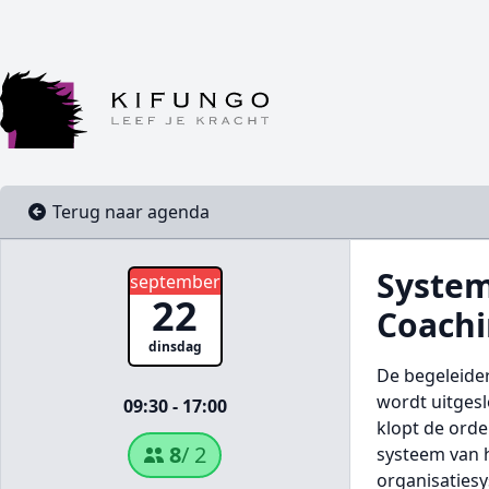
Terug naar agenda
System
september
22
Coachi
dinsdag
De begeleider
wordt uitges
09:30 - 17:00
klopt de orde
8
/ 2
systeem van h
organisaties