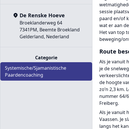
wetmatigheden
sessie plaats
De Renske Hoeve
paard en/of k
Broeklanderweg 64
wat er aan de
7341PM, Beemte Broekland
Het van top t
Gelderland, Nederland
beweging/ont
Route bes
Categorie
Als je vanuit
Systemische/Sjamanistische
je de snelweg
Paardencoaching
verkeerslicht
de hoogte van
zo’n 2,3 km. 
nummer 64/66.
Freiberg.
Als je vanuit
Vaassen. Je sl
langs het kan