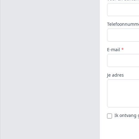
Telefoonnumm
E-mail
*
Je adres
Ik ontvang 