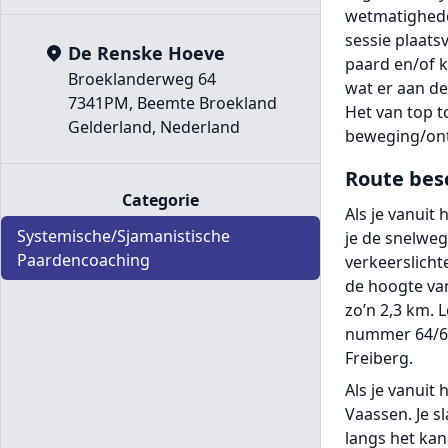
wetmatigheden
sessie plaats
De Renske Hoeve
paard en/of k
Broeklanderweg 64
wat er aan de
7341PM, Beemte Broekland
Het van top t
Gelderland, Nederland
beweging/ont
Route bes
Categorie
Als je vanuit
Systemische/Sjamanistische
je de snelweg
Paardencoaching
verkeerslicht
de hoogte van
zo’n 2,3 km. 
nummer 64/66.
Freiberg.
Als je vanuit
Vaassen. Je sl
langs het kan