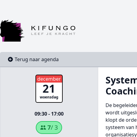
Terug naar agenda
System
december
21
Coachi
woensdag
De begeleider
wordt uitges
09:30 - 17:00
klopt de orde
7
/ 3
systeem van h
organisaties