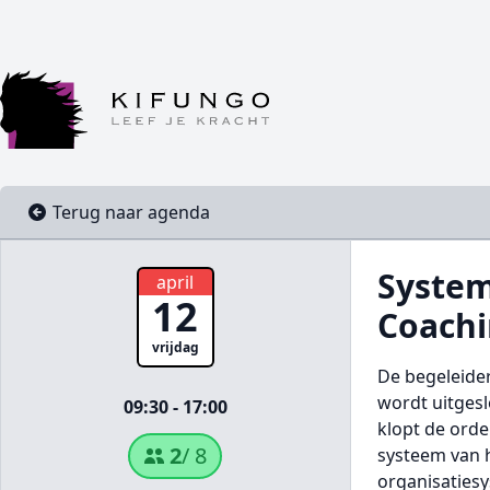
Terug naar agenda
System
april
12
Coachi
vrijdag
De begeleider
wordt uitges
09:30 - 17:00
klopt de orde
2
/ 8
systeem van h
organisaties