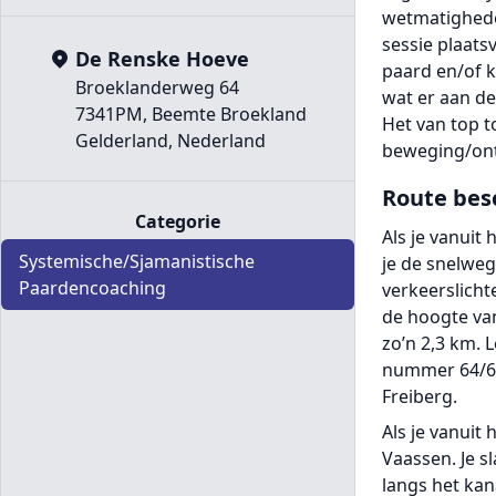
wetmatigheden
sessie plaats
De Renske Hoeve
paard en/of k
Broeklanderweg 64
wat er aan de
7341PM, Beemte Broekland
Het van top t
Gelderland, Nederland
beweging/ont
Route bes
Categorie
Als je vanuit
Systemische/Sjamanistische
je de snelweg
Paardencoaching
verkeerslicht
de hoogte van
zo’n 2,3 km. 
nummer 64/66.
Freiberg.
Als je vanuit
Vaassen. Je sl
langs het kan