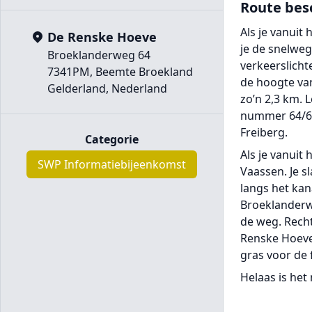
Route bes
Als je vanuit
De Renske Hoeve
je de snelweg
Broeklanderweg 64
verkeerslicht
7341PM, Beemte Broekland
de hoogte van
Gelderland, Nederland
zo’n 2,3 km. 
nummer 64/66.
Freiberg.
Categorie
Als je vanuit
SWP Informatiebijeenkomst
Vaassen. Je sl
langs het kan
Broeklanderwe
de weg. Recht
Renske Hoeve 
gras voor de
Helaas is het