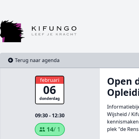
Terug naar agenda
Open d
februari
06
Opleid
donderdag
Informatiebi
Wijsheid / Ki
09:30 - 12:30
kennismaken 
14
/ 1
plek "de Ren