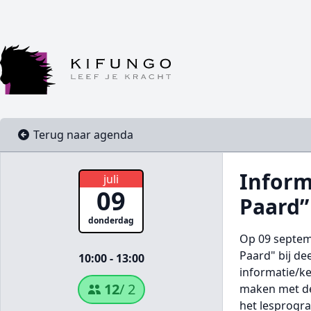
Terug naar agenda
Inform
juli
09
Paard” 
donderdag
Op 09 septem
Paard" bij de
10:00 - 13:00
informatie/k
12
/ 2
maken met de
het lesprogra