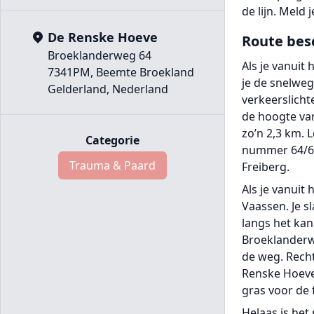
de lijn. Meld 
De Renske Hoeve
Route bes
Broeklanderweg 64
Als je vanuit
7341PM, Beemte Broekland
je de snelweg
Gelderland, Nederland
verkeerslicht
de hoogte van
zo’n 2,3 km. 
Categorie
nummer 64/66.
Trauma & Paard
Freiberg.
Als je vanuit
Vaassen. Je sl
langs het kan
Broeklanderwe
de weg. Recht
Renske Hoeve 
gras voor de
Helaas is het