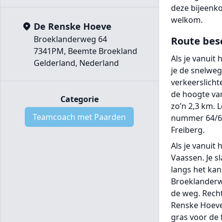
deze bijeenko
welkom.
De Renske Hoeve
Broeklanderweg 64
Route bes
7341PM, Beemte Broekland
Als je vanuit
Gelderland, Nederland
je de snelweg
verkeerslicht
de hoogte van
Categorie
zo’n 2,3 km. 
Teamcoach met Paarden
nummer 64/66.
Freiberg.
Als je vanuit
Vaassen. Je sl
langs het kan
Broeklanderwe
de weg. Recht
Renske Hoeve 
gras voor de