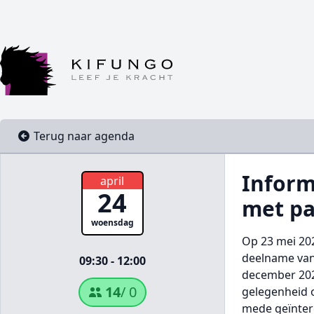
Terug naar agenda
Inform
april
24
met pa
woensdag
Op 23 mei 20
deelname van 
09:30 - 12:00
december 202
14
/ 0
gelegenheid o
mede geïntere